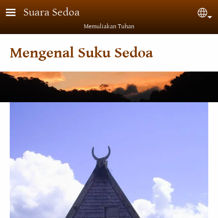
Lompat ke isi utama
Suara Sedoa
Sel
Memuliakan Tuhan
Mengenal Suku Sedoa