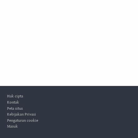
Footer
Hak cipta
Kontak
Peta situs
Kebijakan Privasi
Pengaturan cookie
Masuk